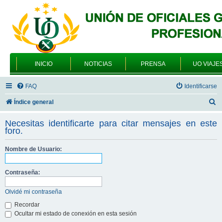
INICIO
NOTICIAS
PRENSA
UO VIAJE
FAQ
Identificarse
B
Índice general
u
Necesitas identificarte para citar mensajes en este
s
foro.
c
Nombre de Usuario:
a
r
Contraseña:
Olvidé mi contraseña
Recordar
Ocultar mi estado de conexión en esta sesión