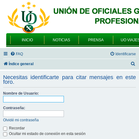
INICIO
NOTICIAS
PRENSA
UO VIAJE
FAQ
Identificarse
B
Índice general
u
Necesitas identificarte para citar mensajes en este
s
foro.
c
Nombre de Usuario:
a
r
Contraseña:
Olvidé mi contraseña
Recordar
Ocultar mi estado de conexión en esta sesión