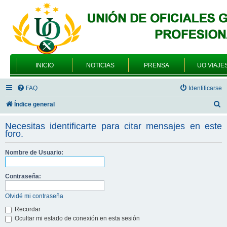
INICIO
NOTICIAS
PRENSA
UO VIAJE
FAQ
Identificarse
B
Índice general
u
Necesitas identificarte para citar mensajes en este
s
foro.
c
Nombre de Usuario:
a
r
Contraseña:
Olvidé mi contraseña
Recordar
Ocultar mi estado de conexión en esta sesión