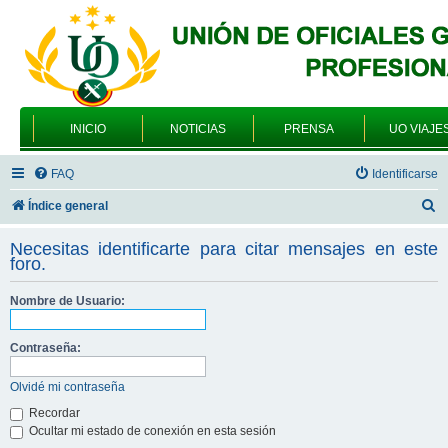
INICIO
NOTICIAS
PRENSA
UO VIAJE
FAQ
Identificarse
B
Índice general
u
Necesitas identificarte para citar mensajes en este
s
foro.
c
Nombre de Usuario:
a
r
Contraseña:
Olvidé mi contraseña
Recordar
Ocultar mi estado de conexión en esta sesión