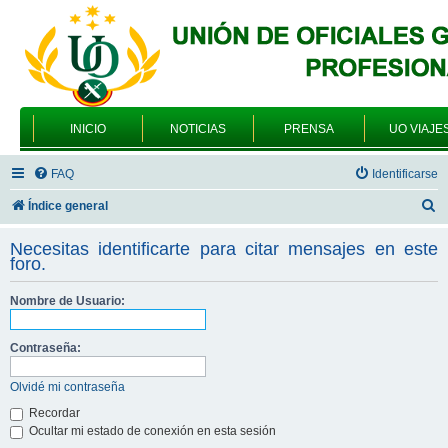
INICIO
NOTICIAS
PRENSA
UO VIAJE
FAQ
Identificarse
B
Índice general
u
Necesitas identificarte para citar mensajes en este
s
foro.
c
Nombre de Usuario:
a
r
Contraseña:
Olvidé mi contraseña
Recordar
Ocultar mi estado de conexión en esta sesión