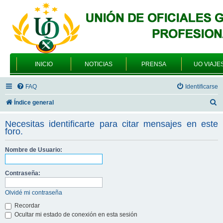
INICIO
NOTICIAS
PRENSA
UO VIAJE
FAQ
Identificarse
B
Índice general
u
Necesitas identificarte para citar mensajes en este
s
foro.
c
Nombre de Usuario:
a
r
Contraseña:
Olvidé mi contraseña
Recordar
Ocultar mi estado de conexión en esta sesión