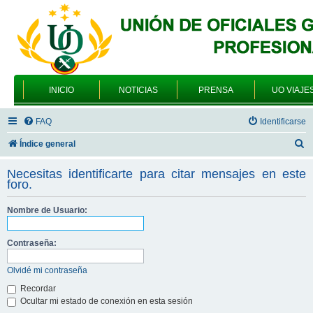
INICIO
NOTICIAS
PRENSA
UO VIAJE
FAQ
Identificarse
B
Índice general
u
Necesitas identificarte para citar mensajes en este
s
foro.
c
Nombre de Usuario:
a
r
Contraseña:
Olvidé mi contraseña
Recordar
Ocultar mi estado de conexión en esta sesión