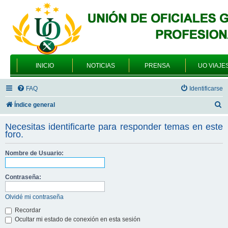
INICIO
NOTICIAS
PRENSA
UO VIAJE
FAQ
Identificarse
B
Índice general
u
Necesitas identificarte para responder temas en este
s
foro.
c
Nombre de Usuario:
a
r
Contraseña:
Olvidé mi contraseña
Recordar
Ocultar mi estado de conexión en esta sesión