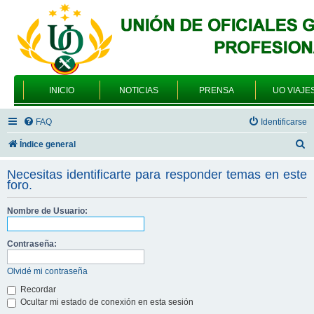
INICIO
NOTICIAS
PRENSA
UO VIAJE
FAQ
Identificarse
B
Índice general
u
Necesitas identificarte para responder temas en este
s
foro.
c
Nombre de Usuario:
a
r
Contraseña:
Olvidé mi contraseña
Recordar
Ocultar mi estado de conexión en esta sesión