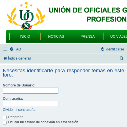
INICIO
NOTICIAS
PRENSA
UO VIAJE
FAQ
Identificarse
B
Índice general
u
Necesitas identificarte para responder temas en este
s
foro.
c
Nombre de Usuario:
a
r
Contraseña:
Olvidé mi contraseña
Recordar
Ocultar mi estado de conexión en esta sesión