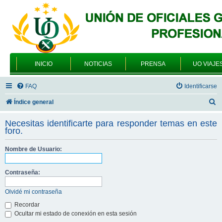
INICIO
NOTICIAS
PRENSA
UO VIAJE
FAQ
Identificarse
B
Índice general
u
Necesitas identificarte para responder temas en este
s
foro.
c
Nombre de Usuario:
a
r
Contraseña:
Olvidé mi contraseña
Recordar
Ocultar mi estado de conexión en esta sesión