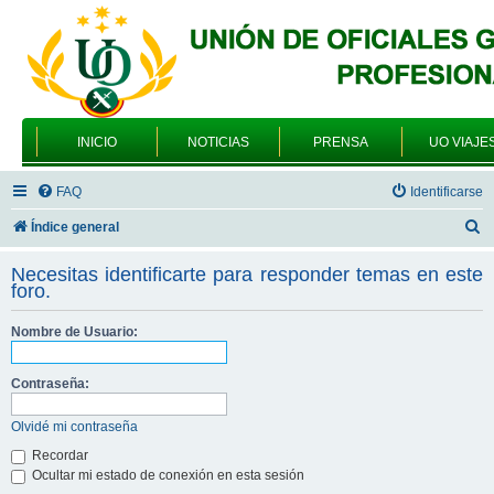
INICIO
NOTICIAS
PRENSA
UO VIAJE
FAQ
Identificarse
B
Índice general
u
Necesitas identificarte para responder temas en este
s
foro.
c
Nombre de Usuario:
a
r
Contraseña:
Olvidé mi contraseña
Recordar
Ocultar mi estado de conexión en esta sesión