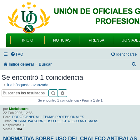
INICIO
NOTICIAS
PRENSA
UO VIAJE
FAQ
Identificarse
B
Índice general
Buscar
u
Se encontró 1 coincidencia
s
Ir a búsqueda avanzada
c
Buscar
Búsqueda avanzada
a
Se encontró 1 coincidencia • Página
1
de
1
r
por
Mcdelatorre
22 Feb 2026, 12:36
Foro:
FORO GENERAL - TEMAS PROFESIONALES
Tema:
NORMATIVA SOBRE USO DEL CHALECO ANTIBALAS
Respuestas:
0
Vistas:
5104
NORMATIVA SOBRE USO DEL CHALECO ANTIBALAS