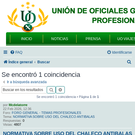
INICIO
NOTICIAS
PRENSA
UO VIAJE
FAQ
Identificarse
B
Índice general
Buscar
u
Se encontró 1 coincidencia
s
Ir a búsqueda avanzada
c
Buscar
Búsqueda avanzada
a
Se encontró 1 coincidencia • Página
1
de
1
r
por
Mcdelatorre
22 Feb 2026, 12:36
Foro:
FORO GENERAL - TEMAS PROFESIONALES
Tema:
NORMATIVA SOBRE USO DEL CHALECO ANTIBALAS
Respuestas:
0
Vistas:
4807
NORMATIVA SOBRE USO DEL CHALECO ANTIBALAS