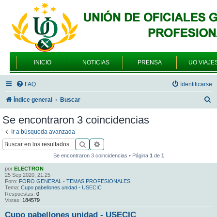
INICIO
NOTICIAS
PRENSA
UO VIAJE
FAQ
Identificarse
B
Índice general
Buscar
u
Se encontraron 3 coincidencias
s
Ir a búsqueda avanzada
c
Buscar
Búsqueda avanzada
a
Se encontraron 3 coincidencias • Página
1
de
1
r
por
ELECTRON
25 Sep 2020, 21:25
Foro:
FORO GENERAL - TEMAS PROFESIONALES
Tema:
Cupo pabellones unidad - USECIC
Respuestas:
0
Vistas:
184579
Cupo pabellones unidad - USECIC