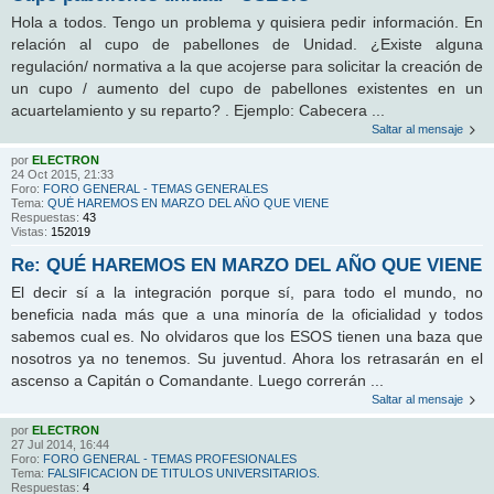
Hola a todos. Tengo un problema y quisiera pedir información. En
relación al cupo de pabellones de Unidad. ¿Existe alguna
regulación/ normativa a la que acojerse para solicitar la creación de
un cupo / aumento del cupo de pabellones existentes en un
acuartelamiento y su reparto? . Ejemplo: Cabecera ...
Saltar al mensaje
por
ELECTRON
24 Oct 2015, 21:33
Foro:
FORO GENERAL - TEMAS GENERALES
Tema:
QUÉ HAREMOS EN MARZO DEL AÑO QUE VIENE
Respuestas:
43
Vistas:
152019
Re: QUÉ HAREMOS EN MARZO DEL AÑO QUE VIENE
El decir sí a la integración porque sí, para todo el mundo, no
beneficia nada más que a una minoría de la oficialidad y todos
sabemos cual es. No olvidaros que los ESOS tienen una baza que
nosotros ya no tenemos. Su juventud. Ahora los retrasarán en el
ascenso a Capitán o Comandante. Luego correrán ...
Saltar al mensaje
por
ELECTRON
27 Jul 2014, 16:44
Foro:
FORO GENERAL - TEMAS PROFESIONALES
Tema:
FALSIFICACION DE TITULOS UNIVERSITARIOS.
Respuestas:
4