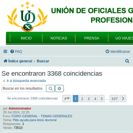
INICIO
NOTICIAS
PRENSA
UO VIAJE
FAQ
Identificarse
B
Índice general
Buscar
u
Se encontraron 3368 coincidencias
s
Ir a búsqueda avanzada
c
Buscar
Búsqueda avanzada
a
Página
1
de
337
1
2
3
4
5
337
Sig
Se encontraron 3368 coincidencias
…
r
por
Administrador
29 Jul 2024, 22:25
Foro:
FORO GENERAL - TEMAS GENERALES
Tema:
Pido ayuda para tesis doctoral
Respuestas:
1
Vistas:
73510