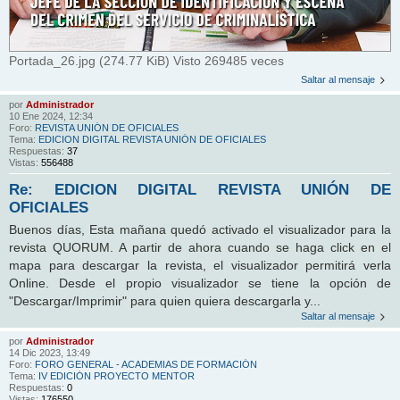
Portada_26.jpg (274.77 KiB) Visto 269485 veces
Saltar al mensaje
por
Administrador
10 Ene 2024, 12:34
Foro:
REVISTA UNIÓN DE OFICIALES
Tema:
EDICION DIGITAL REVISTA UNIÓN DE OFICIALES
Respuestas:
37
Vistas:
556488
Re: EDICION DIGITAL REVISTA UNIÓN DE
OFICIALES
Buenos días, Esta mañana quedó activado el visualizador para la
revista QUORUM. A partir de ahora cuando se haga click en el
mapa para descargar la revista, el visualizador permitirá verla
Online. Desde el propio visualizador se tiene la opción de
"Descargar/Imprimir" para quien quiera descargarla y...
Saltar al mensaje
por
Administrador
14 Dic 2023, 13:49
Foro:
FORO GENERAL - ACADEMIAS DE FORMACIÓN
Tema:
IV EDICIÓN PROYECTO MENTOR
Respuestas:
0
Vistas:
176550