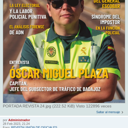
PORTADA REVISTA 24.jpg (222.52 KiB) Visto 122896 veces
Saltar al mensaje
por
Administrador
28 Feb 2023, 21:24
Foro:
REVISTA UNIÓN DE OFICIALES