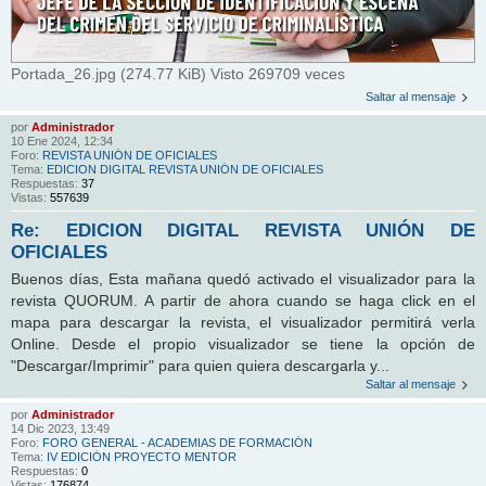
Portada_26.jpg (274.77 KiB) Visto 269709 veces
Saltar al mensaje
por
Administrador
10 Ene 2024, 12:34
Foro:
REVISTA UNIÓN DE OFICIALES
Tema:
EDICION DIGITAL REVISTA UNIÓN DE OFICIALES
Respuestas:
37
Vistas:
557639
Re: EDICION DIGITAL REVISTA UNIÓN DE
OFICIALES
Buenos días, Esta mañana quedó activado el visualizador para la
revista QUORUM. A partir de ahora cuando se haga click en el
mapa para descargar la revista, el visualizador permitirá verla
Online. Desde el propio visualizador se tiene la opción de
"Descargar/Imprimir" para quien quiera descargarla y...
Saltar al mensaje
por
Administrador
14 Dic 2023, 13:49
Foro:
FORO GENERAL - ACADEMIAS DE FORMACIÓN
Tema:
IV EDICIÓN PROYECTO MENTOR
Respuestas:
0
Vistas:
176874