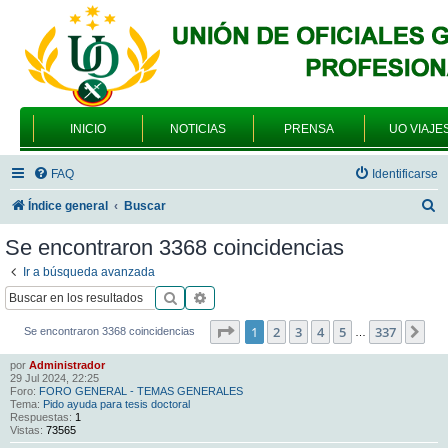
INICIO
NOTICIAS
PRENSA
UO VIAJE
FAQ
Identificarse
B
Índice general
Buscar
u
Se encontraron 3368 coincidencias
s
Ir a búsqueda avanzada
c
Buscar
Búsqueda avanzada
a
Página
1
de
337
1
2
3
4
5
337
Sig
Se encontraron 3368 coincidencias
…
r
por
Administrador
29 Jul 2024, 22:25
Foro:
FORO GENERAL - TEMAS GENERALES
Tema:
Pido ayuda para tesis doctoral
Respuestas:
1
Vistas:
73565