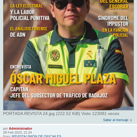
PORTADA REVISTA 24.jpg (222.52 KiB) Visto 123081 veces
Saltar al mensaje
por
Administrador
28 Feb 2023, 21:24
Foro:
REVISTA UNIÓN DE OFICIALES