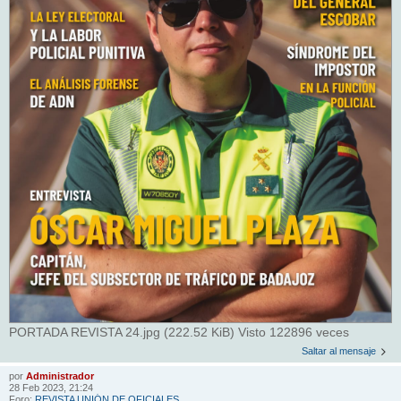
PORTADA REVISTA 24.jpg (222.52 KiB) Visto 122896 veces
Saltar al mensaje
por
Administrador
28 Feb 2023, 21:24
Foro:
REVISTA UNIÓN DE OFICIALES