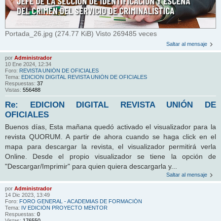
Portada_26.jpg (274.77 KiB) Visto 269485 veces
Saltar al mensaje
por
Administrador
10 Ene 2024, 12:34
Foro:
REVISTA UNIÓN DE OFICIALES
Tema:
EDICION DIGITAL REVISTA UNIÓN DE OFICIALES
Respuestas:
37
Vistas:
556488
Re: EDICION DIGITAL REVISTA UNIÓN DE
OFICIALES
Buenos días, Esta mañana quedó activado el visualizador para la
revista QUORUM. A partir de ahora cuando se haga click en el
mapa para descargar la revista, el visualizador permitirá verla
Online. Desde el propio visualizador se tiene la opción de
"Descargar/Imprimir" para quien quiera descargarla y...
Saltar al mensaje
por
Administrador
14 Dic 2023, 13:49
Foro:
FORO GENERAL - ACADEMIAS DE FORMACIÓN
Tema:
IV EDICIÓN PROYECTO MENTOR
Respuestas:
0
Vistas:
176550