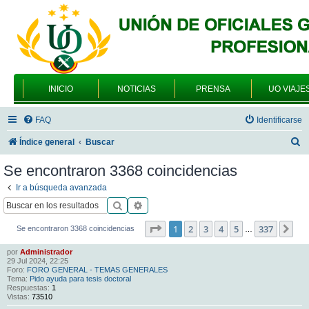
INICIO
NOTICIAS
PRENSA
UO VIAJE
FAQ
Identificarse
B
Índice general
Buscar
u
Se encontraron 3368 coincidencias
s
Ir a búsqueda avanzada
c
Buscar
Búsqueda avanzada
a
Página
1
de
337
1
2
3
4
5
337
Sig
Se encontraron 3368 coincidencias
…
r
por
Administrador
29 Jul 2024, 22:25
Foro:
FORO GENERAL - TEMAS GENERALES
Tema:
Pido ayuda para tesis doctoral
Respuestas:
1
Vistas:
73510