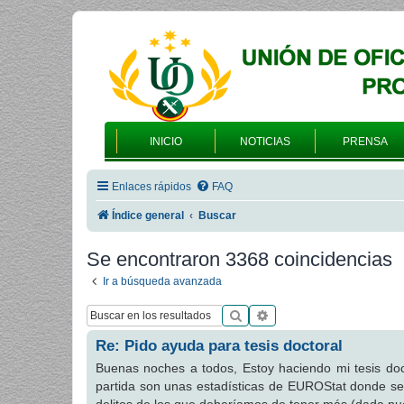
INICIO
NOTICIAS
PRENSA
Enlaces rápidos
FAQ
Índice general
Buscar
Se encontraron 3368 coincidencias
Ir a búsqueda avanzada
Buscar
Búsqueda avanzada
Re: Pido ayuda para tesis doctoral
Buenas noches a todos, Estoy haciendo mi tesis doc
partida son unas estadísticas de EUROStat donde s