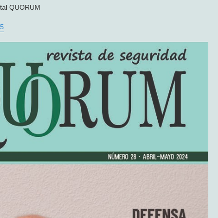
igital QUORUM
25