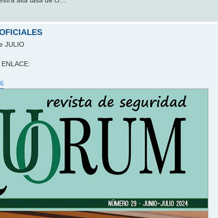
tra alta tasa de cr...
 OFICIALES
de JULIO
te ENLACE:
26