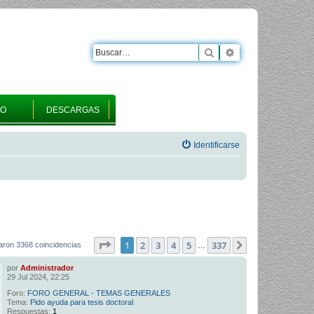
Buscar
Búsqueda avanza
RO
DESCARGAS
Identificarse
Página
1
de
337
1
2
3
4
5
337
Siguiente
aron 3368 coincidencias
…
por
Administrador
29 Jul 2024, 22:25
Foro:
FORO GENERAL - TEMAS GENERALES
Tema:
Pido ayuda para tesis doctoral
Respuestas:
1