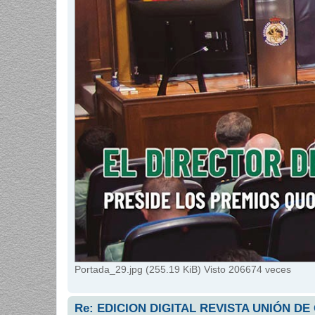
Portada_29.jpg (255.19 KiB) Visto 206674 veces
Re: EDICION DIGITAL REVISTA UNIÓN DE