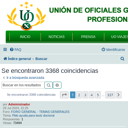
INICIO
NOTICIAS
PRENSA
UO VIAJE
FAQ
Identificarse
B
Índice general
Buscar
u
Se encontraron 3368 coincidencias
s
Ir a búsqueda avanzada
c
Buscar
Búsqueda avanzada
a
Página
1
de
337
1
2
3
4
5
337
Sig
Se encontraron 3368 coincidencias
…
r
por
Administrador
29 Jul 2024, 22:25
Foro:
FORO GENERAL - TEMAS GENERALES
Tema:
Pido ayuda para tesis doctoral
Respuestas:
1
Vistas:
73494