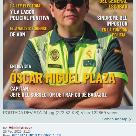
PORTADA REVISTA 24.jpg (222.52 KiB) Visto 122869 veces
Saltar al mensaje
por
Administrador
28 Feb 2023, 21:24
Foro:
REVISTA UNIÓN DE OFICIALES