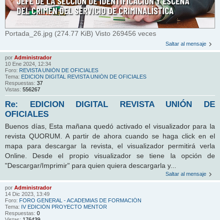
Portada_26.jpg (274.77 KiB) Visto 269456 veces
Saltar al mensaje
por
Administrador
10 Ene 2024, 12:34
Foro:
REVISTA UNIÓN DE OFICIALES
Tema:
EDICION DIGITAL REVISTA UNIÓN DE OFICIALES
Respuestas:
37
Vistas:
556267
Re: EDICION DIGITAL REVISTA UNIÓN DE
OFICIALES
Buenos días, Esta mañana quedó activado el visualizador para la
revista QUORUM. A partir de ahora cuando se haga click en el
mapa para descargar la revista, el visualizador permitirá verla
Online. Desde el propio visualizador se tiene la opción de
"Descargar/Imprimir" para quien quiera descargarla y...
Saltar al mensaje
por
Administrador
14 Dic 2023, 13:49
Foro:
FORO GENERAL - ACADEMIAS DE FORMACIÓN
Tema:
IV EDICIÓN PROYECTO MENTOR
Respuestas:
0
Vistas:
176439