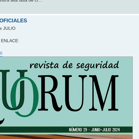
tra alta tasa de cr...
 OFICIALES
de JULIO
te ENLACE:
26