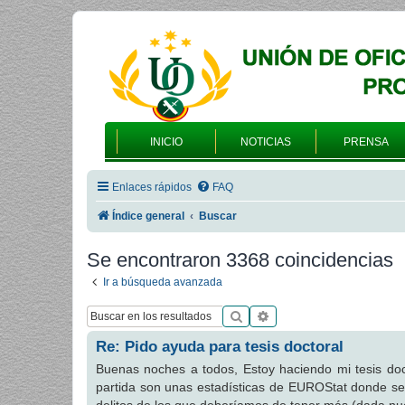
INICIO
NOTICIAS
PRENSA
Enlaces rápidos
FAQ
Índice general
Buscar
Se encontraron 3368 coincidencias
Ir a búsqueda avanzada
Buscar
Búsqueda avanzada
Re: Pido ayuda para tesis doctoral
Buenas noches a todos, Estoy haciendo mi tesis doc
partida son unas estadísticas de EUROStat donde s