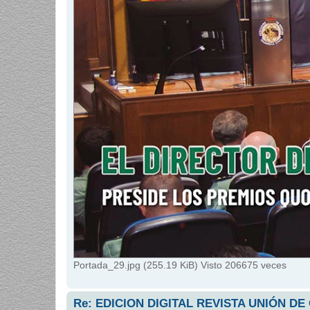
Portada_29.jpg (255.19 KiB) Visto 206675 veces
Re: EDICION DIGITAL REVISTA UNIÓN DE