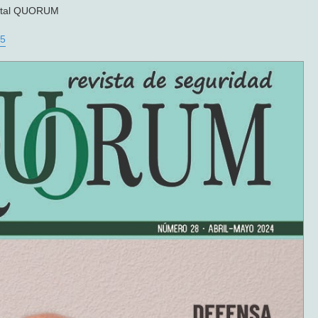
igital QUORUM
25