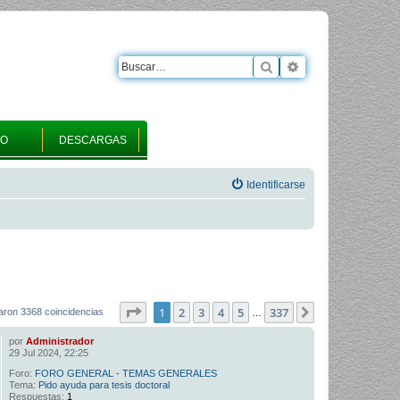
Buscar
Búsqueda avanza
RO
DESCARGAS
Identificarse
Página
1
de
337
1
2
3
4
5
337
Siguiente
aron 3368 coincidencias
…
por
Administrador
29 Jul 2024, 22:25
Foro:
FORO GENERAL - TEMAS GENERALES
Tema:
Pido ayuda para tesis doctoral
Respuestas:
1