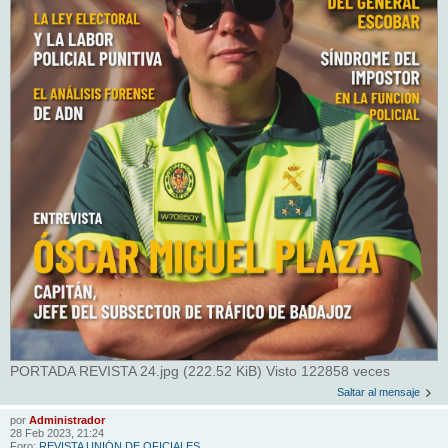
PORTADA REVISTA 24.jpg (222.52 KiB) Visto 122858 veces
Saltar al mensaje
por
Administrador
28 Feb 2023, 21:24
Foro:
REVISTA UNIÓN DE OFICIALES