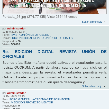
Portada_26.jpg (274.77 KiB) Visto 269445 veces
Saltar al mensaje
por
Administrador
10 Ene 2024, 12:34
Foro:
REVISTA UNIÓN DE OFICIALES
Tema:
EDICION DIGITAL REVISTA UNIÓN DE OFICIALES
Respuestas:
37
Vistas:
556126
Re: EDICION DIGITAL REVISTA UNIÓN DE
OFICIALES
Buenos días, Esta mañana quedó activado el visualizador para la
revista QUORUM. A partir de ahora cuando se haga click en el
mapa para descargar la revista, el visualizador permitirá verla
Online. Desde el propio visualizador se tiene la opción de
"Descargar/Imprimir" para quien quiera descargarla y...
Saltar al mensaje
por
Administrador
14 Dic 2023, 13:49
Foro:
FORO GENERAL - ACADEMIAS DE FORMACIÓN
Tema:
IV EDICIÓN PROYECTO MENTOR
Respuestas:
0
Vistas:
176405