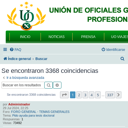
INICIO
NOTICIAS
PRENSA
UO VIAJE
FAQ
Identificarse
B
Índice general
Buscar
u
Se encontraron 3368 coincidencias
s
Ir a búsqueda avanzada
c
Buscar
Búsqueda avanzada
a
Página
1
de
337
1
2
3
4
5
337
Sig
Se encontraron 3368 coincidencias
…
r
por
Administrador
29 Jul 2024, 22:25
Foro:
FORO GENERAL - TEMAS GENERALES
Tema:
Pido ayuda para tesis doctoral
Respuestas:
1
Vistas:
73492