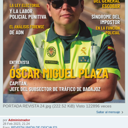
PORTADA REVISTA 24.jpg (222.52 KiB) Visto 122896 veces
Saltar al mensaje
por
Administrador
28 Feb 2023, 21:24
Foro:
REVISTA UNIÓN DE OFICIALES