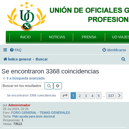
INICIO
NOTICIAS
PRENSA
UO VIAJE
FAQ
Identificarse
B
Índice general
Buscar
u
Se encontraron 3368 coincidencias
s
Ir a búsqueda avanzada
c
Buscar
Búsqueda avanzada
a
Página
1
de
337
1
2
3
4
5
337
Sig
Se encontraron 3368 coincidencias
…
r
por
Administrador
29 Jul 2024, 22:25
Foro:
FORO GENERAL - TEMAS GENERALES
Tema:
Pido ayuda para tesis doctoral
Respuestas:
1
Vistas:
73513