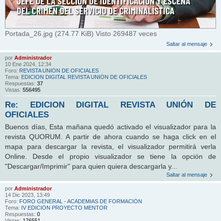
Portada_26.jpg (274.77 KiB) Visto 269487 veces
Saltar al mensaje
por
Administrador
10 Ene 2024, 12:34
Foro:
REVISTA UNIÓN DE OFICIALES
Tema:
EDICION DIGITAL REVISTA UNIÓN DE OFICIALES
Respuestas:
37
Vistas:
556495
Re: EDICION DIGITAL REVISTA UNIÓN DE
OFICIALES
Buenos días, Esta mañana quedó activado el visualizador para la
revista QUORUM. A partir de ahora cuando se haga click en el
mapa para descargar la revista, el visualizador permitirá verla
Online. Desde el propio visualizador se tiene la opción de
"Descargar/Imprimir" para quien quiera descargarla y...
Saltar al mensaje
por
Administrador
14 Dic 2023, 13:49
Foro:
FORO GENERAL - ACADEMIAS DE FORMACIÓN
Tema:
IV EDICIÓN PROYECTO MENTOR
Respuestas:
0
Vistas:
176551