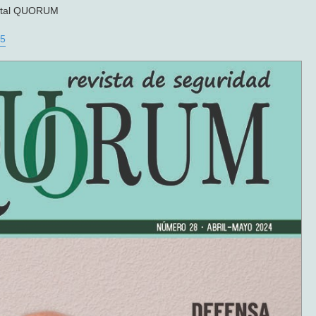
igital QUORUM
25