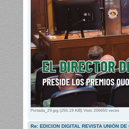
Portada_29.jpg (255.19 KiB) Visto 206650 veces
Re: EDICION DIGITAL REVISTA UNIÓN DE