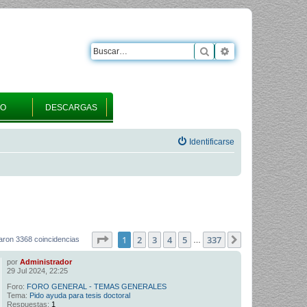
Buscar
Búsqueda avanza
RO
DESCARGAS
Identificarse
Página
1
de
337
1
2
3
4
5
337
Siguiente
aron 3368 coincidencias
…
por
Administrador
29 Jul 2024, 22:25
Foro:
FORO GENERAL - TEMAS GENERALES
Tema:
Pido ayuda para tesis doctoral
Respuestas:
1