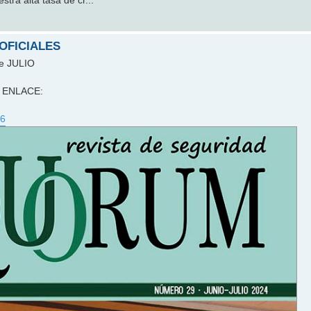
tra alta tasa de cr...
 OFICIALES
de JULIO
te ENLACE:
26