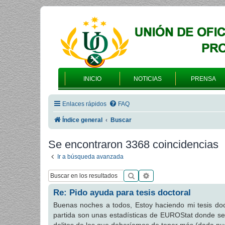
INICIO
NOTICIAS
PRENSA
Enlaces rápidos
FAQ
Índice general
Buscar
Se encontraron 3368 coincidencias
Ir a búsqueda avanzada
Buscar
Búsqueda avanzada
Re: Pido ayuda para tesis doctoral
Buenas noches a todos, Estoy haciendo mi tesis doc
partida son unas estadísticas de EUROStat donde s