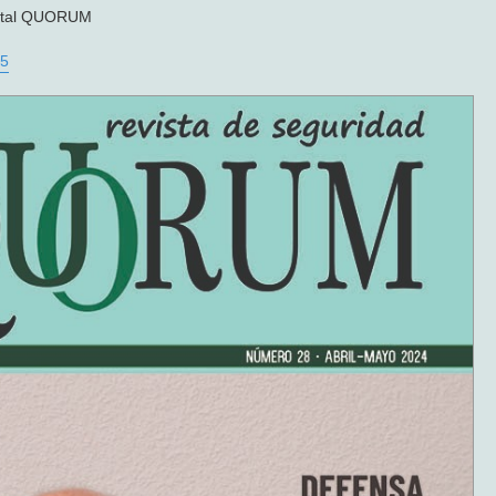
igital QUORUM
25