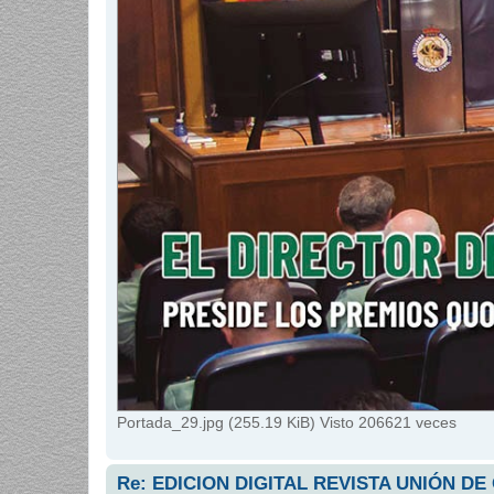
Portada_29.jpg (255.19 KiB) Visto 206621 veces
Re: EDICION DIGITAL REVISTA UNIÓN DE