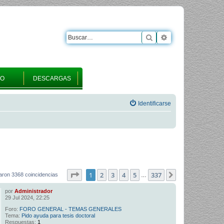
Buscar
Búsqueda avanza
RO
DESCARGAS
Identificarse
Página
1
de
337
1
2
3
4
5
337
Siguiente
aron 3368 coincidencias
…
por
Administrador
29 Jul 2024, 22:25
Foro:
FORO GENERAL - TEMAS GENERALES
Tema:
Pido ayuda para tesis doctoral
Respuestas:
1