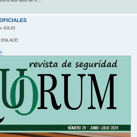
tra alta tasa de cr...
 OFICIALES
de JULIO
te ENLACE:
26