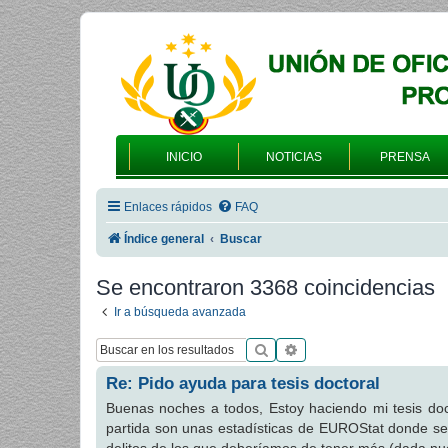
INICIO
NOTICIAS
PRENSA
Enlaces rápidos
FAQ
Índice general
Buscar
Se encontraron 3368 coincidencias
Ir a búsqueda avanzada
Buscar
Búsqueda avanzada
Re: Pido ayuda para tesis doctoral
Buenas noches a todos, Estoy haciendo mi tesis doc
partida son unas estadísticas de EUROStat donde s