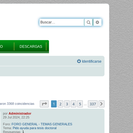
Buscar
Búsqueda avanza
RO
DESCARGAS
Identificarse
Página
1
de
337
1
2
3
4
5
337
Siguiente
aron 3368 coincidencias
…
por
Administrador
29 Jul 2024, 22:25
Foro:
FORO GENERAL - TEMAS GENERALES
Tema:
Pido ayuda para tesis doctoral
Respuestas:
1