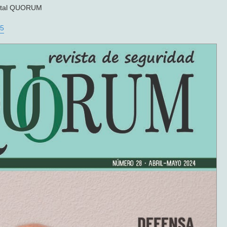
igital QUORUM
25