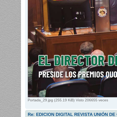
Portada_29.jpg (255.19 KiB) Visto 206655 veces
Re: EDICION DIGITAL REVISTA UNIÓN DE