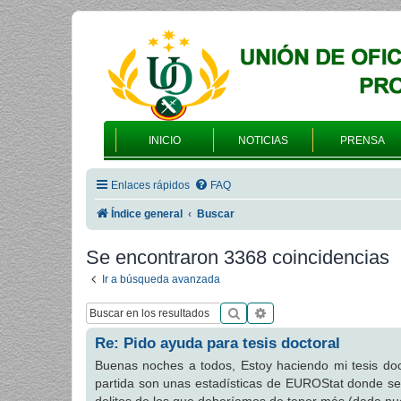
INICIO
NOTICIAS
PRENSA
Enlaces rápidos
FAQ
Índice general
Buscar
Se encontraron 3368 coincidencias
Ir a búsqueda avanzada
Buscar
Búsqueda avanzada
Re: Pido ayuda para tesis doctoral
Buenas noches a todos, Estoy haciendo mi tesis doc
partida son unas estadísticas de EUROStat donde s