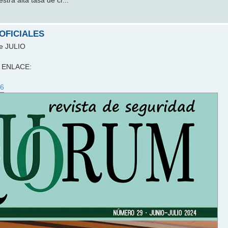
tra alta tasa de cr...
 OFICIALES
de JULIO
te ENLACE:
26