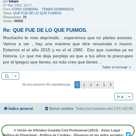
por
lokare
27 Mar 2015, 16:17
Foro:
FORO GENERAL - TEMAS GENERALES
Tema:
QUE FUE DE LO QUE FUIMOS.
Respuestas:
28
Vistas:
99968
Re: QUE FUE DE LO QUE FUIMOS.
Muchacho te noto deprimido....esperemos que no pilotes aviones.
Vamos a ver , hay una máxima que dice renuevate o muere.
Estamos el el año 2015 y no el el 1980 . Eso que cuentas ya es
historia. Lo que me deja perplejo es que a tus años te preocupes
por el Ipeguci que tienes, es más creo que tienes ...
Saltar al mensaje
1
2
3
4
5
Siguiente
Se encontraron 48 coincidencias
Ir a
Índice general
Borrar cookies
Todos los horarios son
UTC+02:00
© Unión de Oficiales Guardia Civil Profesional (2013) -
Aviso Legal
-
Política de Privacidad
-
Política de Cookies
- Síguenos en las redes sociales: