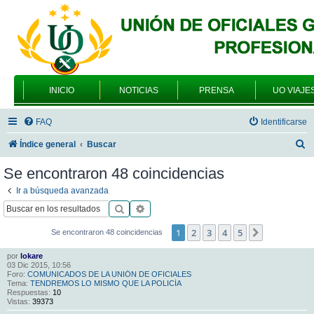
INICIO
NOTICIAS
PRENSA
UO VIAJE
FAQ
Identificarse
B
Índice general
Buscar
u
Se encontraron 48 coincidencias
s
Ir a búsqueda avanzada
c
Buscar
Búsqueda avanzada
a
1
2
3
4
5
Siguiente
Se encontraron 48 coincidencias
r
por
lokare
03 Dic 2015, 10:56
Foro:
COMUNICADOS DE LA UNIÓN DE OFICIALES
Tema:
TENDREMOS LO MISMO QUE LA POLICÍA
Respuestas:
10
Vistas:
39373