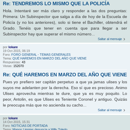
Re: TENDREMOS LO MISMO QUE LA POLICÍA
Hola. Intentaré ser más claro y responder a las dos preguntas:
Primera: Un Subinspector que salga a día de hoy de la Escuela de
Policía (y no los anteriores), solo si tiene el Bachiller, obtendrá el
Grado. Tenéis que tener en cuenta que para llegar a ser
Subinspector hay que superar el mismo número...
Saltar al mensaje
por
lokare
19 Oct 2015, 06:19
Foro:
FORO GENERAL - TEMAS GENERALES
Tema:
QUÉ HAREMOS EN MARZO DEL AÑO QUE VIENE
Respuestas:
43
Vistas:
152070
Re: QUÉ HAREMOS EN MARZO DEL AÑO QUE VIENE
Pues yo prefiero ser capitán perpetuo a que ya jamas ulises y los
suyos me adelanten por la derecha. Eso sí que es precioso. Animo
Ulises aprovecha mientras te dure, que ya es muy poquito. Lo
peor, Antolin, es que Ulises es Teniente Coronel y antiguo. Quizás
le preocupa más que no ascienda su cacho...
Saltar al mensaje
por
lokare
14 Oct 2015, 15:31
Foro:
NOTICIAS DE PORTADA
Tema:
Manos Limpias denuncia a Willy Toledo