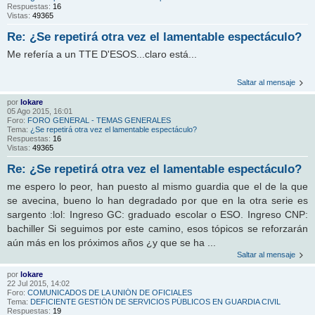
Respuestas:
16
Vistas:
49365
Re: ¿Se repetirá otra vez el lamentable espectáculo?
Me refería a un TTE D'ESOS...claro está...
Saltar al mensaje
por
lokare
05 Ago 2015, 16:01
Foro:
FORO GENERAL - TEMAS GENERALES
Tema:
¿Se repetirá otra vez el lamentable espectáculo?
Respuestas:
16
Vistas:
49365
Re: ¿Se repetirá otra vez el lamentable espectáculo?
me espero lo peor, han puesto al mismo guardia que el de la que
se avecina, bueno lo han degradado por que en la otra serie es
sargento :lol: Ingreso GC: graduado escolar o ESO. Ingreso CNP:
bachiller Si seguimos por este camino, esos tópicos se reforzarán
aún más en los próximos años ¿y que se ha ...
Saltar al mensaje
por
lokare
22 Jul 2015, 14:02
Foro:
COMUNICADOS DE LA UNIÓN DE OFICIALES
Tema:
DEFICIENTE GESTIÓN DE SERVICIOS PÚBLICOS EN GUARDIA CIVIL
Respuestas:
19