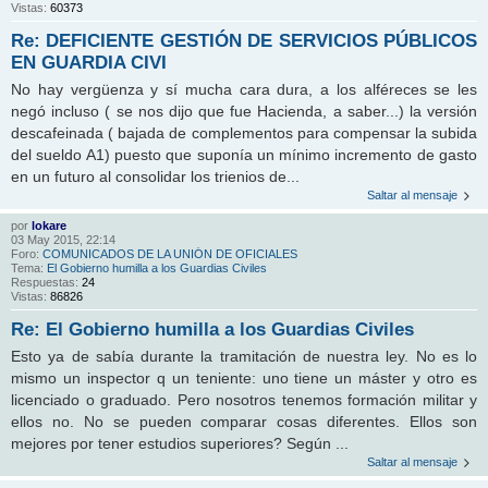
Vistas:
60373
Re: DEFICIENTE GESTIÓN DE SERVICIOS PÚBLICOS
EN GUARDIA CIVI
No hay vergüenza y sí mucha cara dura, a los alféreces se les
negó incluso ( se nos dijo que fue Hacienda, a saber...) la versión
descafeinada ( bajada de complementos para compensar la subida
del sueldo A1) puesto que suponía un mínimo incremento de gasto
en un futuro al consolidar los trienios de...
Saltar al mensaje
por
lokare
03 May 2015, 22:14
Foro:
COMUNICADOS DE LA UNIÓN DE OFICIALES
Tema:
El Gobierno humilla a los Guardias Civiles
Respuestas:
24
Vistas:
86826
Re: El Gobierno humilla a los Guardias Civiles
Esto ya de sabía durante la tramitación de nuestra ley. No es lo
mismo un inspector q un teniente: uno tiene un máster y otro es
licenciado o graduado. Pero nosotros tenemos formación militar y
ellos no. No se pueden comparar cosas diferentes. Ellos son
mejores por tener estudios superiores? Según ...
Saltar al mensaje