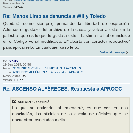
Respuestas:
5
Vistas:
64244
Re: Manos Limpias denuncia a Willy Toledo
Quedará como siempre, primando la libertad de expresión.
Además el gustazo del archivo de la causa y volver a estar en la
palestra, que es lo que le gusta a éste... Lástima no haber incluido
en el Código Penal modificado, El" aborto con carácter retroactivo"
para aplicarselo. En cualquier caso le p...
Saltar al mensaje
por
lokare
19 Sep 2015, 06:56
Foro:
COMUNICADOS DE LA UNIÓN DE OFICIALES
Tema:
ASCENSO ALFÉRECES. Respuesta a APROGC
Respuestas:
35
Vistas:
111144
Re: ASCENSO ALFÉRECES. Respuesta a APROGC
ANTARES escribió:
Lo que no entiendo, ni entenderé, es que ven en esa
asociación, los oficiales de la escala de oficiales que se
encuentran asociados a ella.