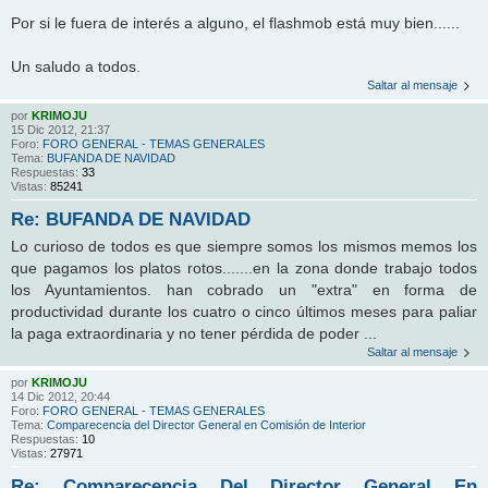
Por si le fuera de interés a alguno, el flashmob está muy bien......
Un saludo a todos.
Saltar al mensaje
por
KRIMOJU
15 Dic 2012, 21:37
Foro:
FORO GENERAL - TEMAS GENERALES
Tema:
BUFANDA DE NAVIDAD
Respuestas:
33
Vistas:
85241
Re: BUFANDA DE NAVIDAD
Lo curioso de todos es que siempre somos los mismos memos los
que pagamos los platos rotos.......en la zona donde trabajo todos
los Ayuntamientos. han cobrado un "extra" en forma de
productividad durante los cuatro o cinco últimos meses para paliar
la paga extraordinaria y no tener pérdida de poder ...
Saltar al mensaje
por
KRIMOJU
14 Dic 2012, 20:44
Foro:
FORO GENERAL - TEMAS GENERALES
Tema:
Comparecencia del Director General en Comisión de Interior
Respuestas:
10
Vistas:
27971
Re: Comparecencia Del Director General En