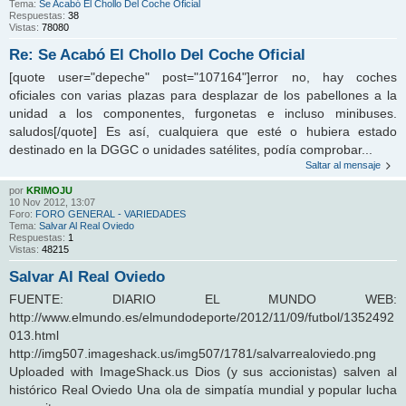
Tema:
Se Acabó El Chollo Del Coche Oficial
Respuestas:
38
Vistas:
78080
Re: Se Acabó El Chollo Del Coche Oficial
[quote user="depeche" post="107164"]error no, hay coches
oficiales con varias plazas para desplazar de los pabellones a la
unidad a los componentes, furgonetas e incluso minibuses.
saludos[/quote] Es así, cualquiera que esté o hubiera estado
destinado en la DGGC o unidades satélites, podía comprobar...
Saltar al mensaje
por
KRIMOJU
10 Nov 2012, 13:07
Foro:
FORO GENERAL - VARIEDADES
Tema:
Salvar Al Real Oviedo
Respuestas:
1
Vistas:
48215
Salvar Al Real Oviedo
FUENTE: DIARIO EL MUNDO WEB:
http://www.elmundo.es/elmundodeporte/2012/11/09/futbol/1352492
013.html
http://img507.imageshack.us/img507/1781/salvarrealoviedo.png
Uploaded with ImageShack.us Dios (y sus accionistas) salven al
histórico Real Oviedo Una ola de simpatía mundial y popular lucha