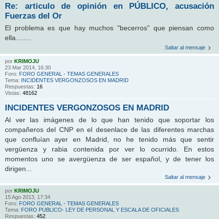
Re: articulo de opinión en PÚBLICO, acusación
Fuerzas del Or
El problema es que hay muchos "becerros" que piensan como
ella........
Saltar al mensaje
por
KRIMOJU
23 Mar 2014, 16:30
Foro:
FORO GENERAL - TEMAS GENERALES
Tema:
INCIDENTES VERGONZOSOS EN MADRID
Respuestas:
16
Vistas:
48162
INCIDENTES VERGONZOSOS EN MADRID
Al ver las imágenes de lo que han tenido que soportar los
compañeros del CNP en el desenlace de las diferentes marchas
que confluían ayer en Madrid, no he tenido más que sentir
vergüenza y rabia contenida por ver lo ocurrido. En estos
momentos uno se avergüenza de ser español, y de tener los
dirigen...
Saltar al mensaje
por
KRIMOJU
15 Ago 2013, 17:34
Foro:
FORO GENERAL - TEMAS GENERALES
Tema:
FORO PÚBLICO- LEY DE PERSONAL Y ESCALA DE OFICIALES
Respuestas:
452