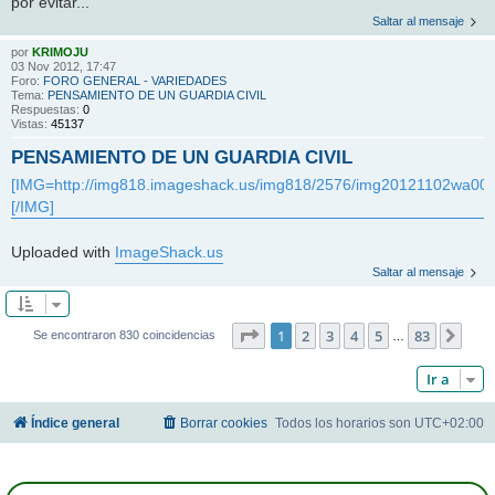
por evitar...
Saltar al mensaje
por
KRIMOJU
03 Nov 2012, 17:47
Foro:
FORO GENERAL - VARIEDADES
Tema:
PENSAMIENTO DE UN GUARDIA CIVIL
Respuestas:
0
Vistas:
45137
PENSAMIENTO DE UN GUARDIA CIVIL
[IMG=http://img818.imageshack.us/img818/2576/img20121102wa000
[/IMG]
Uploaded with
ImageShack.us
Saltar al mensaje
Página
1
de
83
1
2
3
4
5
83
Sigu
Se encontraron 830 coincidencias
…
Ir a
Índice general
Borrar cookies
Todos los horarios son
UTC+02:00