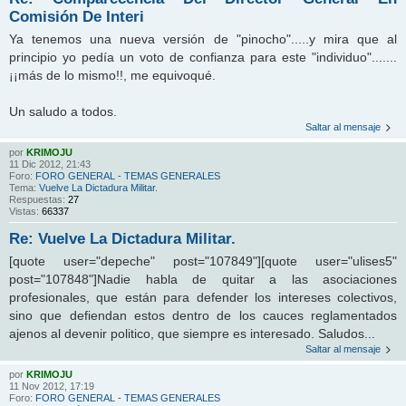
Comisión De Interi
Ya tenemos una nueva versión de "pinocho".....y mira que al
principio yo pedía un voto de confianza para este "individuo".......
¡¡más de lo mismo!!, me equivoqué.
Un saludo a todos.
Saltar al mensaje
por
KRIMOJU
11 Dic 2012, 21:43
Foro:
FORO GENERAL - TEMAS GENERALES
Tema:
Vuelve La Dictadura Militar.
Respuestas:
27
Vistas:
66337
Re: Vuelve La Dictadura Militar.
[quote user="depeche" post="107849"][quote user="ulises5"
post="107848"]Nadie habla de quitar a las asociaciones
profesionales, que están para defender los intereses colectivos,
sino que defiendan estos dentro de los cauces reglamentados
ajenos al devenir politico, que siempre es interesado. Saludos...
Saltar al mensaje
por
KRIMOJU
11 Nov 2012, 17:19
Foro:
FORO GENERAL - TEMAS GENERALES