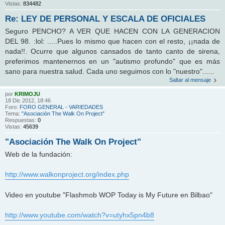
Vistas:
834482
Re: LEY DE PERSONAL Y ESCALA DE OFICIALES
Seguro PENCHO? A VER QUE HACEN CON LA GENERACION
DEL 98. :lol: .....Pues lo mismo que hacen con el resto, ¡¡nada de
nada!!. Ocurre que algunos cansados de tanto canto de sirena,
preferimos mantenernos en un "autismo profundo" que es más
sano para nuestra salud. Cada uno seguimos con lo "nuestro"......
Saltar al mensaje
por
KRIMOJU
18 Dic 2012, 18:46
Foro:
FORO GENERAL - VARIEDADES
Tema:
"Asociación The Walk On Project"
Respuestas:
0
Vistas:
45639
"Asociación The Walk On Project"
Web de la fundación:
http://www.walkonproject.org/index.php
Video en youtube "Flashmob WOP Today is My Future en Bilbao"
http://www.youtube.com/watch?v=utyhx5pn4b8