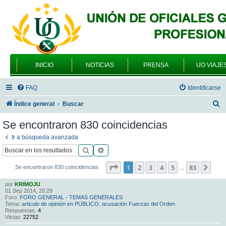
INICIO
NOTICIAS
PRENSA
UO VIAJE
FAQ
Identificarse
B
Índice general
Buscar
u
Se encontraron 830 coincidencias
s
Ir a búsqueda avanzada
c
Buscar
Búsqueda avanzada
a
Página
1
de
83
1
2
3
4
5
83
Sigu
Se encontraron 830 coincidencias
…
r
por
KRIMOJU
01 Sep 2014, 20:29
Foro:
FORO GENERAL - TEMAS GENERALES
Tema:
articulo de opinión en PÚBLICO, acusación Fuerzas del Orden
Respuestas:
4
Vistas:
22752