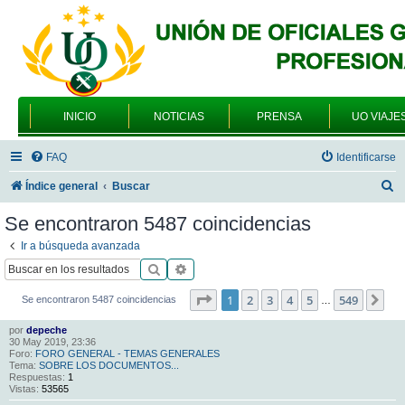
INICIO
NOTICIAS
PRENSA
UO VIAJE
FAQ
Identificarse
B
Índice general
Buscar
u
Se encontraron 5487 coincidencias
s
Ir a búsqueda avanzada
c
Buscar
Búsqueda avanzada
a
Página
1
de
549
1
2
3
4
5
549
Sig
Se encontraron 5487 coincidencias
…
r
por
depeche
30 May 2019, 23:36
Foro:
FORO GENERAL - TEMAS GENERALES
Tema:
SOBRE LOS DOCUMENTOS...
Respuestas:
1
Vistas:
53565