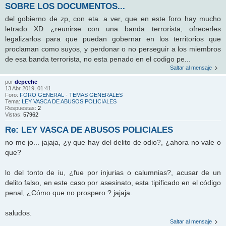
SOBRE LOS DOCUMENTOS...
del gobierno de zp, con eta. a ver, que en este foro hay mucho
letrado XD ¿reunirse con una banda terrorista, ofrecerles
legalizarlos para que puedan gobernar en los territorios que
proclaman como suyos, y perdonar o no perseguir a los miembros
de esa banda terrorista, no esta penado en el codigo pe...
Saltar al mensaje
por
depeche
13 Abr 2019, 01:41
Foro:
FORO GENERAL - TEMAS GENERALES
Tema:
LEY VASCA DE ABUSOS POLICIALES
Respuestas:
2
Vistas:
57962
Re: LEY VASCA DE ABUSOS POLICIALES
no me jo... jajaja, ¿y que hay del delito de odio?, ¿ahora no vale o
que?
lo del tonto de iu, ¿fue por injurias o calumnias?, acusar de un
delito falso, en este caso por asesinato, esta tipificado en el código
penal, ¿Cómo que no prospero ? jajaja.
saludos.
Saltar al mensaje