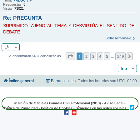
Tema:
PREGUNTA
Respuestas:
5
Vistas:
73021
Re: PREGUNTA
SUPRIMIDO: AJENO AL TEMA Y DESVIRTÚA EL SENTIDO DEL
DEBATE
Saltar al mensaje
Página
1
de
549
1
2
3
4
5
549
Sig
Se encontraron 5487 coincidencias
…
Ir a
Índice general
Borrar cookies
Todos los horarios son
UTC+02:00
© Unión de Oficiales Guardia Civil Profesional (2013) -
Aviso Legal
-
Política de Privacidad
-
Política de Cookies
- Síguenos en las redes sociales: