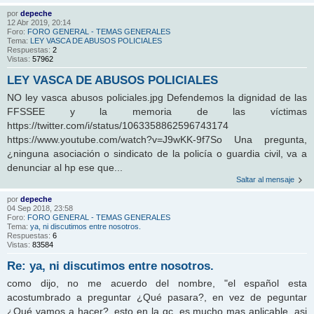
por
depeche
12 Abr 2019, 20:14
Foro:
FORO GENERAL - TEMAS GENERALES
Tema:
LEY VASCA DE ABUSOS POLICIALES
Respuestas:
2
Vistas:
57962
LEY VASCA DE ABUSOS POLICIALES
NO ley vasca abusos policiales.jpg Defendemos la dignidad de las
FFSSEE y la memoria de las víctimas
https://twitter.com/i/status/1063358862596743174
https://www.youtube.com/watch?v=J9wKK-9f7So Una pregunta,
¿ninguna asociación o sindicato de la policía o guardia civil, va a
denunciar al hp ese que...
Saltar al mensaje
por
depeche
04 Sep 2018, 23:58
Foro:
FORO GENERAL - TEMAS GENERALES
Tema:
ya, ni discutimos entre nosotros.
Respuestas:
6
Vistas:
83584
Re: ya, ni discutimos entre nosotros.
como dijo, no me acuerdo del nombre, "el español esta
acostumbrado a preguntar ¿Qué pasara?, en vez de peguntar
¿Qué vamos a hacer?, esto en la gc, es mucho mas aplicable. asi