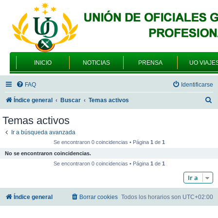
INICIO
NOTICIAS
PRENSA
UO VIAJE
FAQ
Identificarse
B
Índice general
Buscar
Temas activos
u
Temas activos
s
Ir a búsqueda avanzada
c
Se encontraron 0 coincidencias • Página
1
de
1
a
No se encontraron coincidencias.
r
Se encontraron 0 coincidencias • Página
1
de
1
Ir a
Índice general
Borrar cookies
Todos los horarios son
UTC+02:00