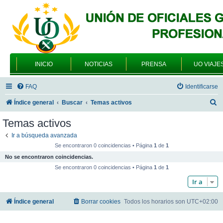
INICIO
NOTICIAS
PRENSA
UO VIAJE
FAQ
Identificarse
B
Índice general
Buscar
Temas activos
u
Temas activos
s
Ir a búsqueda avanzada
c
Se encontraron 0 coincidencias • Página
1
de
1
a
No se encontraron coincidencias.
r
Se encontraron 0 coincidencias • Página
1
de
1
Ir a
Índice general
Borrar cookies
Todos los horarios son
UTC+02:00