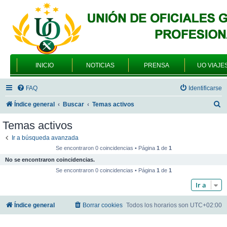
INICIO
NOTICIAS
PRENSA
UO VIAJE
FAQ
Identificarse
B
Índice general
Buscar
Temas activos
u
Temas activos
s
Ir a búsqueda avanzada
c
Se encontraron 0 coincidencias • Página
1
de
1
a
No se encontraron coincidencias.
r
Se encontraron 0 coincidencias • Página
1
de
1
Ir a
Índice general
Borrar cookies
Todos los horarios son
UTC+02:00