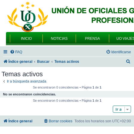
INICIO
NOTICIAS
PRENSA
UO VIAJE
FAQ
Identificarse
B
Índice general
Buscar
Temas activos
u
Temas activos
s
Ir a búsqueda avanzada
c
Se encontraron 0 coincidencias • Página
1
de
1
a
No se encontraron coincidencias.
r
Se encontraron 0 coincidencias • Página
1
de
1
Ir a
Índice general
Borrar cookies
Todos los horarios son
UTC+02:00