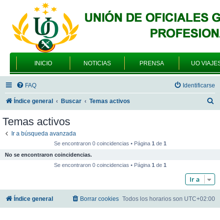
INICIO
NOTICIAS
PRENSA
UO VIAJE
FAQ
Identificarse
B
Índice general
Buscar
Temas activos
u
Temas activos
s
Ir a búsqueda avanzada
c
Se encontraron 0 coincidencias • Página
1
de
1
a
No se encontraron coincidencias.
r
Se encontraron 0 coincidencias • Página
1
de
1
Ir a
Índice general
Borrar cookies
Todos los horarios son
UTC+02:00