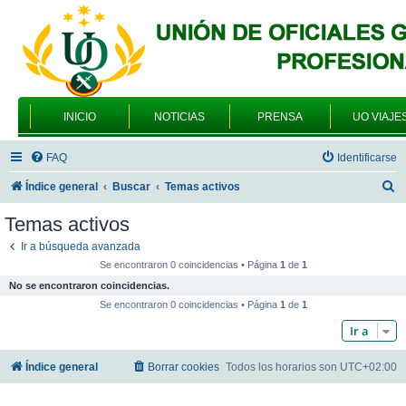
INICIO
NOTICIAS
PRENSA
UO VIAJE
FAQ
Identificarse
B
Índice general
Buscar
Temas activos
u
Temas activos
s
Ir a búsqueda avanzada
c
Se encontraron 0 coincidencias • Página
1
de
1
a
No se encontraron coincidencias.
r
Se encontraron 0 coincidencias • Página
1
de
1
Ir a
Índice general
Borrar cookies
Todos los horarios son
UTC+02:00