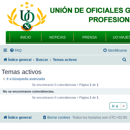
INICIO
NOTICIAS
PRENSA
UO VIAJE
FAQ
Identificarse
B
Índice general
Buscar
Temas activos
u
Temas activos
s
Ir a búsqueda avanzada
c
Se encontraron 0 coincidencias • Página
1
de
1
a
No se encontraron coincidencias.
r
Se encontraron 0 coincidencias • Página
1
de
1
Ir a
Índice general
Borrar cookies
Todos los horarios son
UTC+02:00