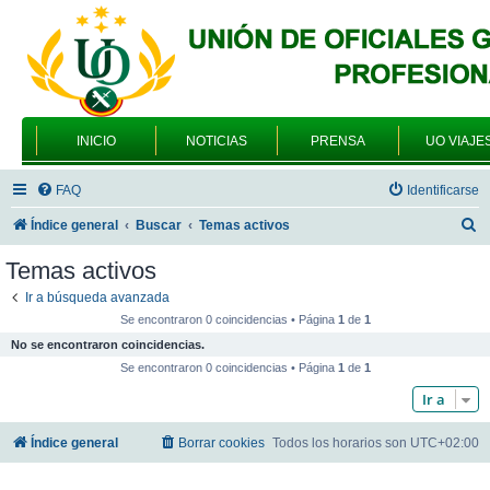
INICIO
NOTICIAS
PRENSA
UO VIAJE
FAQ
Identificarse
B
Índice general
Buscar
Temas activos
u
Temas activos
s
Ir a búsqueda avanzada
c
Se encontraron 0 coincidencias • Página
1
de
1
a
No se encontraron coincidencias.
r
Se encontraron 0 coincidencias • Página
1
de
1
Ir a
Índice general
Borrar cookies
Todos los horarios son
UTC+02:00