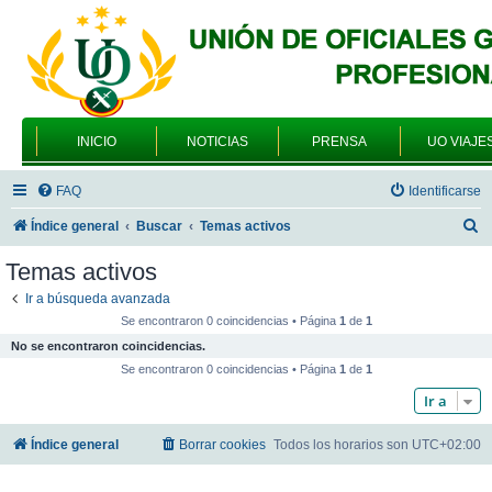
INICIO
NOTICIAS
PRENSA
UO VIAJE
FAQ
Identificarse
B
Índice general
Buscar
Temas activos
u
Temas activos
s
Ir a búsqueda avanzada
c
Se encontraron 0 coincidencias • Página
1
de
1
a
No se encontraron coincidencias.
r
Se encontraron 0 coincidencias • Página
1
de
1
Ir a
Índice general
Borrar cookies
Todos los horarios son
UTC+02:00