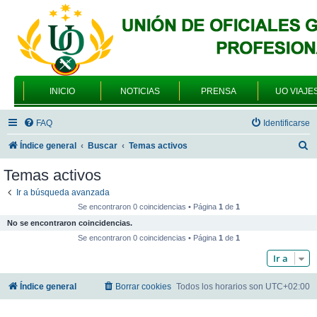
INICIO
NOTICIAS
PRENSA
UO VIAJE
FAQ
Identificarse
B
Índice general
Buscar
Temas activos
u
Temas activos
s
Ir a búsqueda avanzada
c
Se encontraron 0 coincidencias • Página
1
de
1
a
No se encontraron coincidencias.
r
Se encontraron 0 coincidencias • Página
1
de
1
Ir a
Índice general
Borrar cookies
Todos los horarios son
UTC+02:00