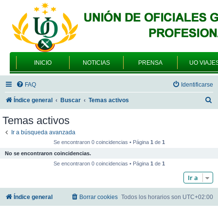
INICIO
NOTICIAS
PRENSA
UO VIAJE
FAQ
Identificarse
B
Índice general
Buscar
Temas activos
u
Temas activos
s
Ir a búsqueda avanzada
c
Se encontraron 0 coincidencias • Página
1
de
1
a
No se encontraron coincidencias.
r
Se encontraron 0 coincidencias • Página
1
de
1
Ir a
Índice general
Borrar cookies
Todos los horarios son
UTC+02:00