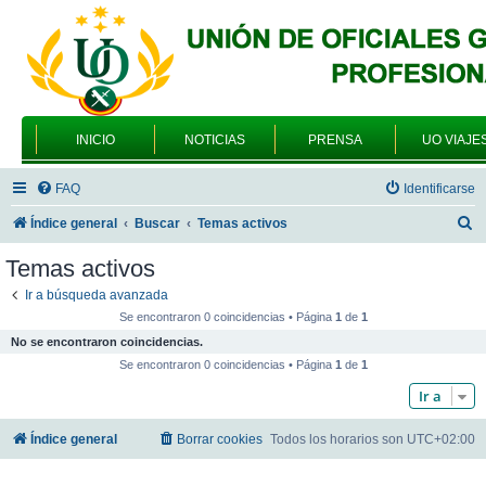
INICIO
NOTICIAS
PRENSA
UO VIAJE
FAQ
Identificarse
B
Índice general
Buscar
Temas activos
u
Temas activos
s
Ir a búsqueda avanzada
c
Se encontraron 0 coincidencias • Página
1
de
1
a
No se encontraron coincidencias.
r
Se encontraron 0 coincidencias • Página
1
de
1
Ir a
Índice general
Borrar cookies
Todos los horarios son
UTC+02:00