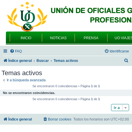
INICIO
NOTICIAS
PRENSA
UO VIAJE
FAQ
Identificarse
B
Índice general
Buscar
Temas activos
u
Temas activos
s
Ir a búsqueda avanzada
c
Se encontraron 0 coincidencias • Página
1
de
1
a
No se encontraron coincidencias.
r
Se encontraron 0 coincidencias • Página
1
de
1
Ir a
Índice general
Borrar cookies
Todos los horarios son
UTC+02:00