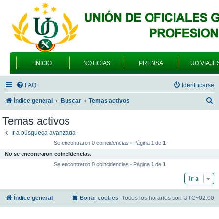
INICIO
NOTICIAS
PRENSA
UO VIAJE
FAQ
Identificarse
B
Índice general
Buscar
Temas activos
u
Temas activos
s
Ir a búsqueda avanzada
c
Se encontraron 0 coincidencias • Página
1
de
1
a
No se encontraron coincidencias.
r
Se encontraron 0 coincidencias • Página
1
de
1
Ir a
Índice general
Borrar cookies
Todos los horarios son
UTC+02:00