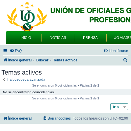
INICIO
NOTICIAS
PRENSA
UO VIAJE
FAQ
Identificarse
B
Índice general
Buscar
Temas activos
u
Temas activos
s
Ir a búsqueda avanzada
c
Se encontraron 0 coincidencias • Página
1
de
1
a
No se encontraron coincidencias.
r
Se encontraron 0 coincidencias • Página
1
de
1
Ir a
Índice general
Borrar cookies
Todos los horarios son
UTC+02:00