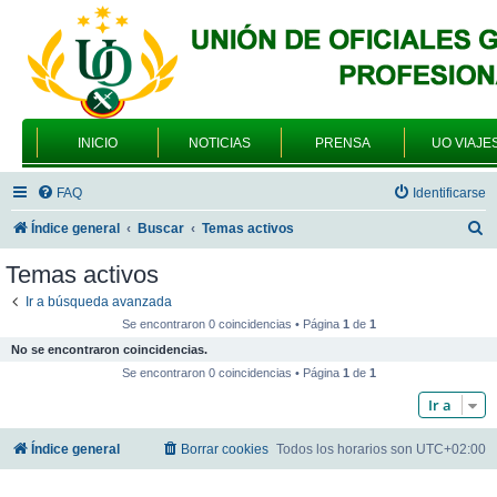
INICIO
NOTICIAS
PRENSA
UO VIAJE
FAQ
Identificarse
B
Índice general
Buscar
Temas activos
u
Temas activos
s
Ir a búsqueda avanzada
c
Se encontraron 0 coincidencias • Página
1
de
1
a
No se encontraron coincidencias.
r
Se encontraron 0 coincidencias • Página
1
de
1
Ir a
Índice general
Borrar cookies
Todos los horarios son
UTC+02:00