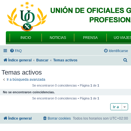
INICIO
NOTICIAS
PRENSA
UO VIAJE
FAQ
Identificarse
B
Índice general
Buscar
Temas activos
u
Temas activos
s
Ir a búsqueda avanzada
c
Se encontraron 0 coincidencias • Página
1
de
1
a
No se encontraron coincidencias.
r
Se encontraron 0 coincidencias • Página
1
de
1
Ir a
Índice general
Borrar cookies
Todos los horarios son
UTC+02:00