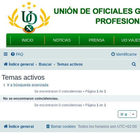
INICIO
NOTICIAS
PRENSA
UO VIAJE
FAQ
Identificarse
B
Índice general
Buscar
Temas activos
u
Temas activos
s
Ir a búsqueda avanzada
c
Se encontraron 0 coincidencias • Página
1
de
1
a
No se encontraron coincidencias.
r
Se encontraron 0 coincidencias • Página
1
de
1
Ir a
Índice general
Borrar cookies
Todos los horarios son
UTC+02:00