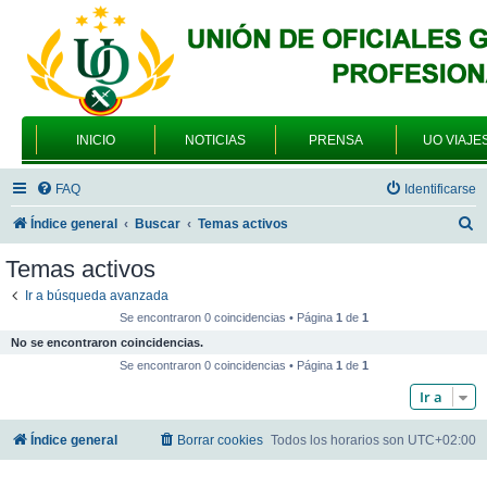
INICIO
NOTICIAS
PRENSA
UO VIAJE
FAQ
Identificarse
B
Índice general
Buscar
Temas activos
u
Temas activos
s
Ir a búsqueda avanzada
c
Se encontraron 0 coincidencias • Página
1
de
1
a
No se encontraron coincidencias.
r
Se encontraron 0 coincidencias • Página
1
de
1
Ir a
Índice general
Borrar cookies
Todos los horarios son
UTC+02:00