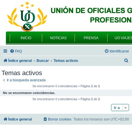
INICIO
NOTICIAS
PRENSA
UO VIAJE
FAQ
Identificarse
B
Índice general
Buscar
Temas activos
u
Temas activos
s
Ir a búsqueda avanzada
c
Se encontraron 0 coincidencias • Página
1
de
1
a
No se encontraron coincidencias.
r
Se encontraron 0 coincidencias • Página
1
de
1
Ir a
Índice general
Borrar cookies
Todos los horarios son
UTC+02:00