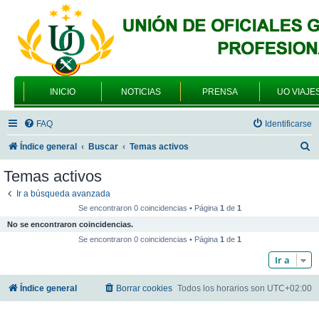
INICIO
NOTICIAS
PRENSA
UO VIAJE
FAQ
Identificarse
B
Índice general
Buscar
Temas activos
u
Temas activos
s
Ir a búsqueda avanzada
c
Se encontraron 0 coincidencias • Página
1
de
1
a
No se encontraron coincidencias.
r
Se encontraron 0 coincidencias • Página
1
de
1
Ir a
Índice general
Borrar cookies
Todos los horarios son
UTC+02:00